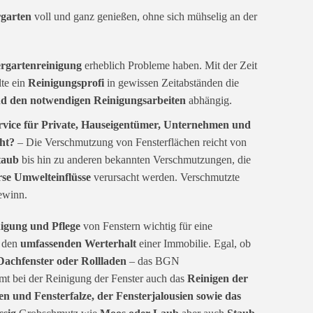
garten
voll und ganz genießen, ohne sich mühselig an der
rgartenreinigung
erheblich Probleme haben. Mit der Zeit
lte ein
Reinigungsprofi
in gewissen Zeitabständen die
d den notwendigen Reinigungsarbeiten
abhängig.
vice für Private, Hauseigentümer, Unternehmen und
cht?
– Die Verschmutzung von Fensterflächen reicht von
taub
bis hin zu anderen bekannten Verschmutzungen, die
rse Umwelteinflüsse
verursacht werden. Verschmutzte
ewinn.
nigung und Pflege
von Fenstern wichtig für eine
 den
umfassenden Werterhalt
einer Immobilie. Egal, ob
 Dachfenster oder Rollladen
– das BGN
mt bei der Reinigung der Fenster auch das
Reinigen der
n und Fensterfalze, der Fensterjalousien sowie das