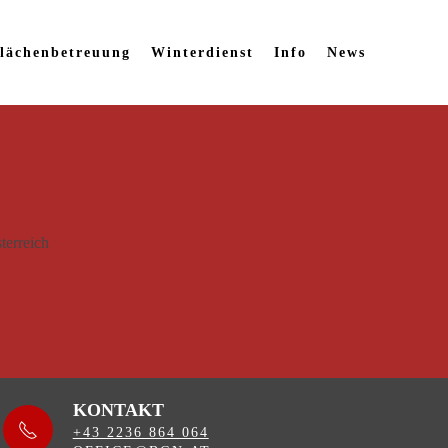
lächenbetreuung
Winterdienst
Info
News
KONTAKT
+43 2236 864 064