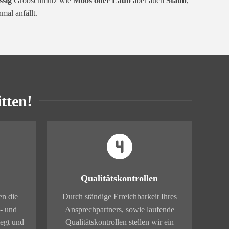
ssig
Grobschmutz wie
Moos oder Laub
aber auch
Staub
,
mal anfällt.
tten!
Qualitätskontrollen
en die
Durch ständige Erreichbarkeit Ihres
- und
Ansprechpartners, sowie laufende
legt und
Qualitätskontrollen stellen wir ein