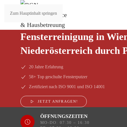
Zum Hauptinhalt springen
Fensterreinigung in Wie
Niederösterreich durch P
20 Jahre Erfahrung
58+ Top geschulte Fensterputzer
Zertifiziert nach ISO 9001 und ISO 14001
JETZT ANFRAGEN!
ÖFFNUNGSZEITEN
MO-DO: 07:30 – 16:30