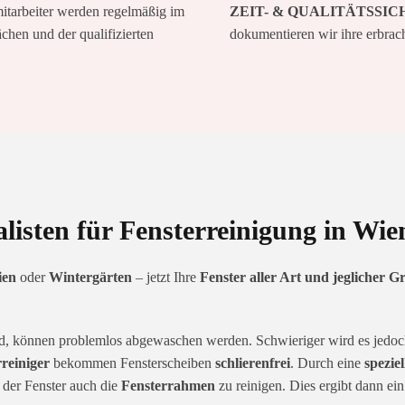
itarbeiter werden regelmäßig im
ZEIT- & QUALITÄTSSI
hen und der qualifizierten
dokumentieren wir ihre erbrac
alisten für Fensterreinigung in W
ien
oder
Wintergärten
– jetzt Ihre
Fenster aller Art und jeglicher G
sind, können problemlos abgewaschen werden. Schwieriger wird es jedo
rreiniger
bekommen Fensterscheiben
schlierenfrei
. Durch eine
spezie
 der Fenster auch die
Fensterrahmen
zu reinigen. Dies ergibt dann ei