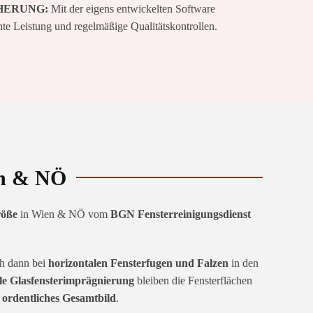
CHERUNG:
Mit der eigens entwickelten Software
hte Leistung und regelmäßige Qualitätskontrollen.
ien & NÖ
röße
in Wien & NÖ vom
BGN Fensterreinigungsdienst
ch dann bei
horizontalen Fensterfugen und Falzen
in den
lle Glasfensterimprägnierung
bleiben die Fensterflächen
n
ordentliches Gesamtbild
.