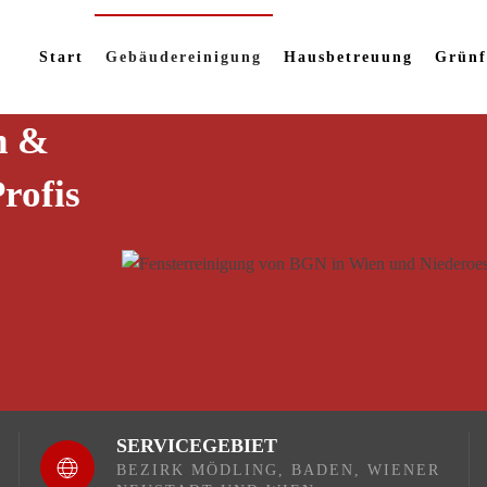
Start
Gebäudereinigung
Hausbetreuung
Grünf
n &
rofis
SERVICEGEBIET
BEZIRK MÖDLING,
BADEN, WIENER