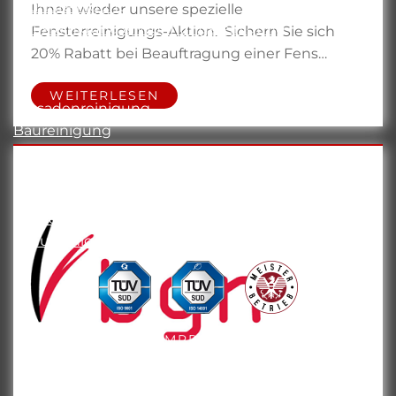
Grundreinigung
Ihnen wieder unsere spezielle
Hausreinigung & Wohnungsreinigung
Fensterreinigungs-Aktion. Sichern Sie sich
20% Rabatt bei Beauftragung einer Fens…
DIENSTLEISTUNGEN
WEITERLESEN
Fassadenreinigung
Baureinigung
Steinreinigung
Teppichreinigung
Raumdesinfektion
Taubenkotentfernung
Schulreinigung & Kindergartenreinigung
DATENSCHUTZ
IMPRESSUM
ALLGEMEINE
GESCHÄFTSBEDINGUNGEN
©
BGN REINIGUNGSSERVICE WIEN -