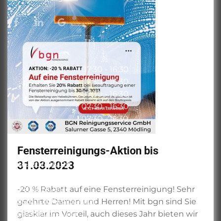
BÜRO ÖFFNUNGSZEITEN
Montag
07:30 - 16:30
Dienstag
07:30 - 16:30
Mittwoch
07:30 - 16:30
Donnerstag
07:30 - 16:30
Freitag
07:30 - 12:30
DIENSTLEISTUNGEN
Fensterreinigungs-Aktion bis
Hausbetreuung
31.03.2023
Gebäudereinigung
Büroreinigung
-20 % Rabatt auf eine Fensterreinigung! Sehr
Stiegenhausreinigung
geehrte Damen und Herren! Mit bgn sind Sie
Fensterreinigung
glasklar im Vorteil, auch dieses Jahr bieten wir