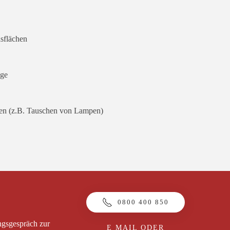
sflächen
age
iten (z.B. Tauschen von Lampen)
0800 400 850
ngsgespräch zur
E MAIL
ODER