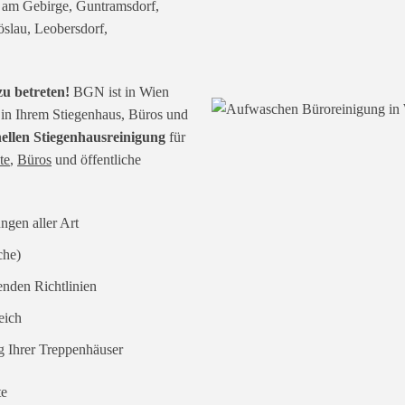
 am Gebirge, Guntramsdorf,
öslau, Leobersdorf,
u betreten!
BGN ist in Wien
in Ihrem Stiegenhaus, Büros und
onellen Stiegenhausreinigung
für
te
,
Büros
und öffentliche
ungen aller Art
che)
nden Richtlinien
eich
g Ihrer Treppenhäuser