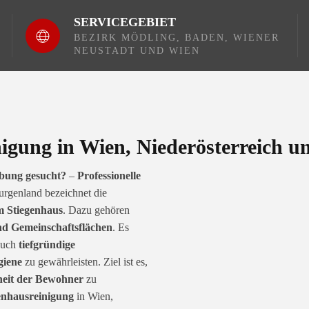
SERVICEGEBIET
BEZIRK MÖDLING,
BADEN, WIENER
NEUSTADT UND WIEN
nigung in Wien, Niederösterreich 
ebung gesucht?
–
Professionelle
urgenland bezeichnet die
m Stiegenhaus
. Dazu gehören
nd Gemeinschaftsflächen
. Es
auch
tiefgründige
giene
zu gewährleisten. Ziel ist es,
heit der Bewohner
zu
genhausreinigung
in Wien,