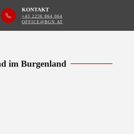
KONTAKT
+43 2236 864 064
OFFICE@BGN.AT
und im Burgenland